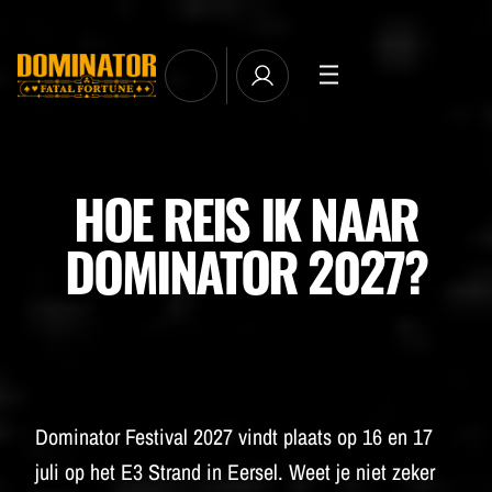
TICKETS
LINE-UP
NEWSLETTER SUBSCRIBE
HOE REIS IK NAAR
MANAGE EMAIL SUBSCRIPTIONS
MERCHANDISE
DOMINATOR 2027?
THE WEEKEND EXPERIENCE
TRAVEL & STAY
FAQ
NEWSLETTER
Dominator Festival 2027 vindt plaats op 16 en 17
ID&T
juli op het E3 Strand in Eersel. Weet je niet zeker