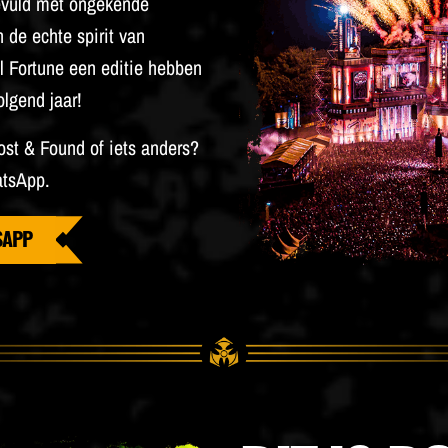
evuld met ongekende
 de echte spirit van
l Fortune
een editie hebben
lgend jaar!
Lost & Found of iets anders?
atsApp.
SAPP