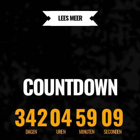
LEES MEER
COUNTDOWN
342
04
59
07
DAGEN
UREN
MINUTEN
SECONDEN