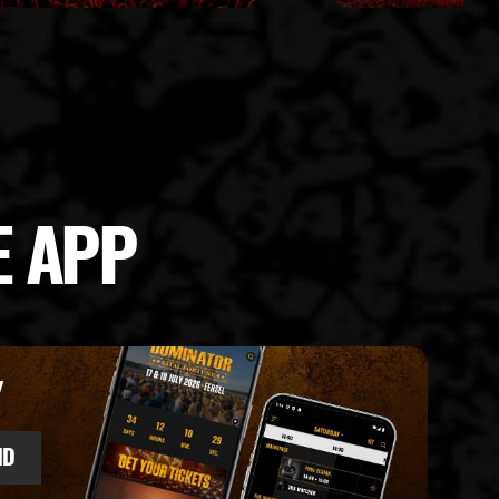
E APP
Y
ID