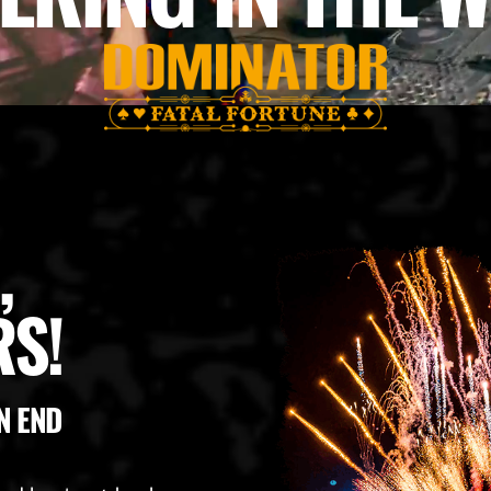
,
S!
N END