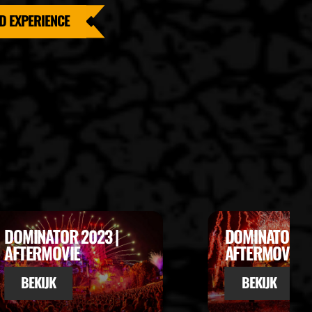
D EXPERIENCE
DOMINATOR 2022 |
DOMINATOR 20
AFTERMOVIE
ENDSHOW
BEKIJK
BEKIJK