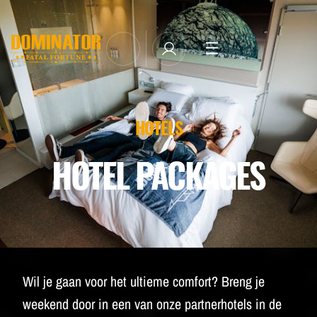
TICKETS
LINE-UP
NEWSLETTER SUBSCRIBE
HOTELS
MANAGE EMAIL SUBSCRIPTIONS
MERCHANDISE
HOTEL PACKAGES
THE WEEKEND EXPERIENCE
TRAVEL & STAY
FAQ
NEWSLETTER
Wil je gaan voor het ultieme comfort? Breng je
ID&T
weekend door in een van onze partnerhotels in de